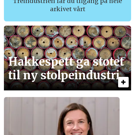
Treindustrien får du tilgang på hele
arkivet vårt
Hakkespett ga støtet
til ny stolpe­industri