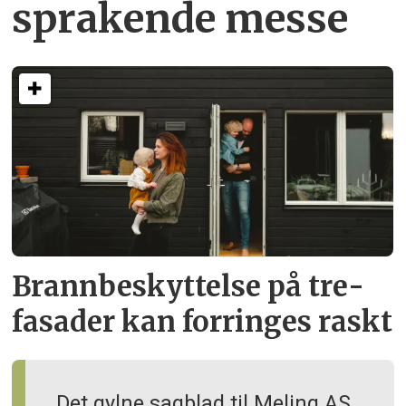
sprakende messe
Brann­beskyttelse på tre­
fasader kan forringes raskt
Det gylne sagblad til Meling AS