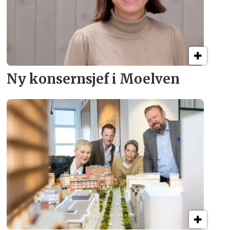
Ny konsern­sjef i Moelven