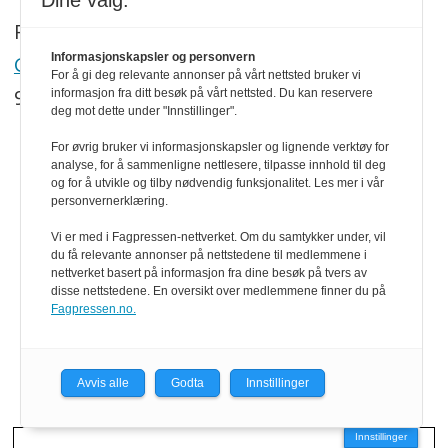
Dine valg:
Redaktør:
Informasjonskapsler og personvern
Georg Mathisen
For å gi deg relevante annonser på vårt nettsted bruker vi
90 93 28 97
informasjon fra ditt besøk på vårt nettsted. Du kan reservere
deg mot dette under "Innstillinger".
For øvrig bruker vi informasjonskapsler og lignende verktøy for
SNARVEIER
analyse, for å sammenligne nettlesere, tilpasse innhold til deg
og for å utvikle og tilby nødvendig funksjonalitet. Les mer i vår
Om oss
personvernerklæring.
Vi er med i Fagpressen-nettverket. Om du samtykker under, vil
Abonnement
du få relevante annonser på nettstedene til medlemmene i
nettverket basert på informasjon fra dine besøk på tvers av
eMagasin
disse nettstedene. En oversikt over medlemmene finner du på
Fagpressen.no.
Persovernerklæring
Redaktøransvar
Avvis alle
Godta
Innstillinger
Innstillinger