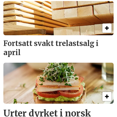
Fortsatt svakt
trelastsalg i
april
Urter dyrket i norsk