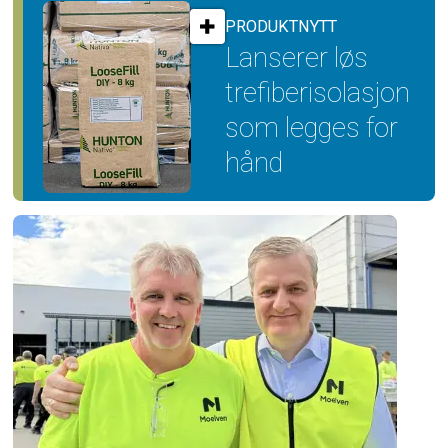
PRODUKTNYTT
Lanserer løs
trefiber­isolasjon
som legges for
hånd