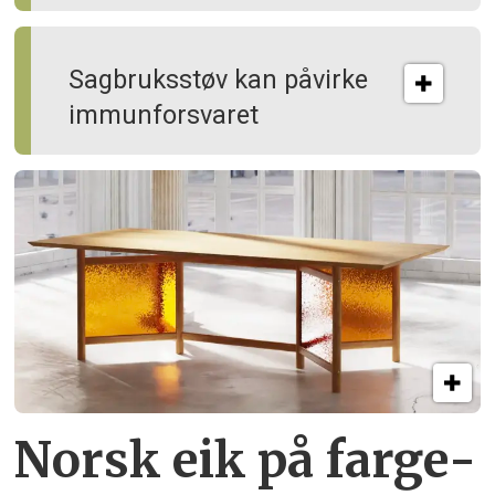
Sagbruksstøv kan på­virke
immun­forsvaret
Norsk eik på farge­