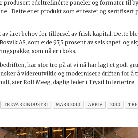
r produsert edeltrefinérte paneler og formater til b
l. Dette er et produkt som er testet og sertifisert
en av året behov for tilførsel av frisk kapital. Dette b
Bosvik AS, som eide 97,5 prosent av selskapet, og skj
ringspakke, som nå er i boks.
bedriften, har stor tro på at vi nå har lagt et godt g
 ønsker å videreutvikle og modernisere driften for å t
t, sier Rolf Meeg, daglig leder i Trysil Interiørtre.
TREVAREINDUSTRI
MARS 2010
ARKIV
2010
TRE