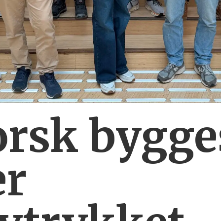
orsk bygg
er