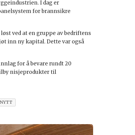
yggeindustrien. I dag er
 panelsystem for brannsikre
le løst ved at en gruppe av bedriftens
øt inn ny kapital. Dette var også
runnlag for å bevare rundt 20
ilby nisjeprodukter til
NYTT