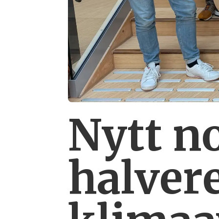
Nytt n
halver