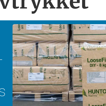
vtrykket
­
s