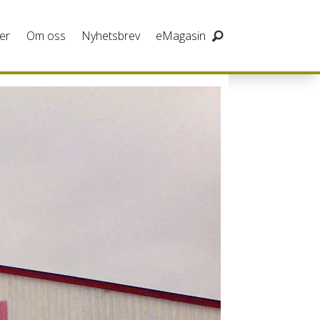
er
Om oss
Nyhetsbrev
eMagasin