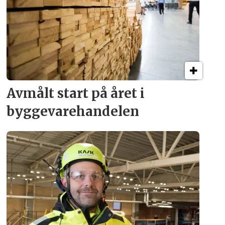
Avmålt start på året i
byggevare­handelen