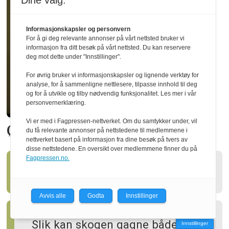
Dine valg:
Informasjonskapsler og personvern
For å gi deg relevante annonser på vårt nettsted bruker vi
informasjon fra ditt besøk på vårt nettsted. Du kan reservere
deg mot dette under "Innstillinger".
For øvrig bruker vi informasjonskapsler og lignende verktøy for
analyse, for å sammenligne nettlesere, tilpasse innhold til deg
og for å utvikle og tilby nødvendig funksjonalitet. Les mer i vår
personvernerklæring.
Vi er med i Fagpressen-nettverket. Om du samtykker under, vil
Økte utbyttet med 20 prosent
du få relevante annonser på nettstedene til medlemmene i
nettverket basert på informasjon fra dine besøk på tvers av
disse nettstedene. En oversikt over medlemmene finner du på
Fagpressen.no.
Ny styreleder i Treindustrien
Avvis alle
Godta
Innstillinger
Slik kan skogen gagne både
Innstillinger