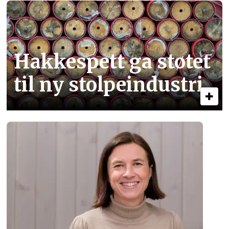
Hakkespett ga støtet
til ny stolpe­industri