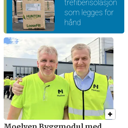
trefiber­isolasjon
som legges for
hånd
Moelven Byggmodul med