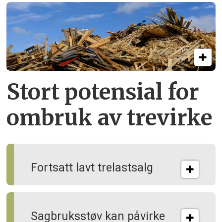
Stort potensial for
ombruk av tre­virke
Fortsatt lavt trelastsalg
Sagbruksstøv kan på­virke