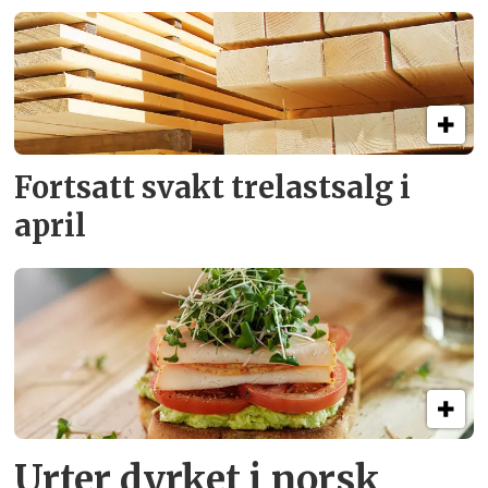
Fortsatt svakt
trelastsalg i
april
Urter dyrket i norsk