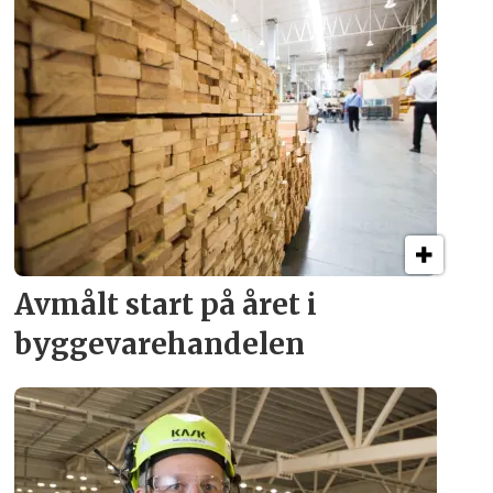
Avmålt start på året i
byggevare­handelen