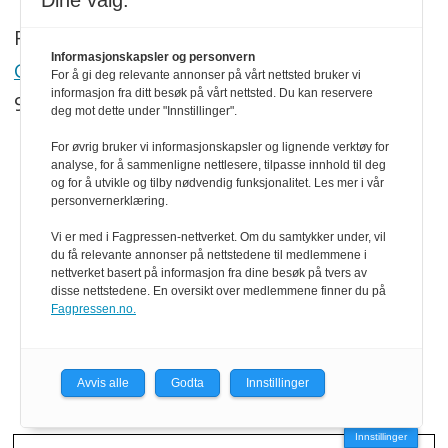
Dine valg:
Redaktør:
Informasjonskapsler og personvern
Georg Mathisen
For å gi deg relevante annonser på vårt nettsted bruker vi
informasjon fra ditt besøk på vårt nettsted. Du kan reservere
90 93 28 97
deg mot dette under "Innstillinger".
For øvrig bruker vi informasjonskapsler og lignende verktøy for
SNARVEIER
analyse, for å sammenligne nettlesere, tilpasse innhold til deg
og for å utvikle og tilby nødvendig funksjonalitet. Les mer i vår
personvernerklæring.
Om oss
Vi er med i Fagpressen-nettverket. Om du samtykker under, vil
Abonnement
du få relevante annonser på nettstedene til medlemmene i
nettverket basert på informasjon fra dine besøk på tvers av
eMagasin
disse nettstedene. En oversikt over medlemmene finner du på
Fagpressen.no.
Persovernerklæring
Redaktøransvar
Avvis alle
Godta
Innstillinger
Innstillinger