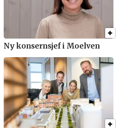
Ny konsern­sjef i Moelven