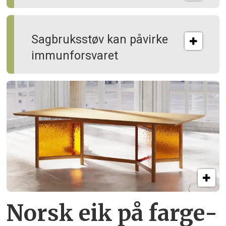
Sagbruksstøv kan på­virke
immun­forsvaret
Norsk eik på farge­