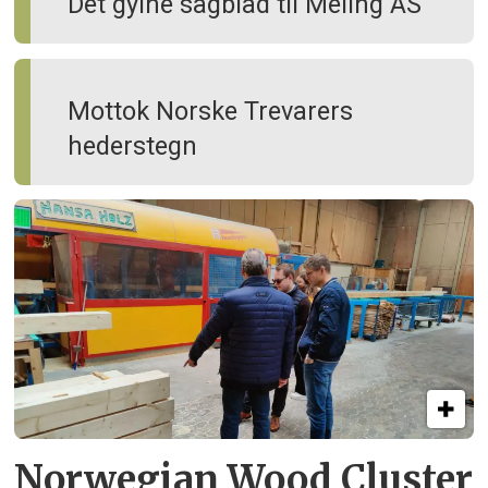
Det gylne sagblad til Meling AS
Mottok Norske Trevarers
hederstegn
Norwegian Wood Cluster