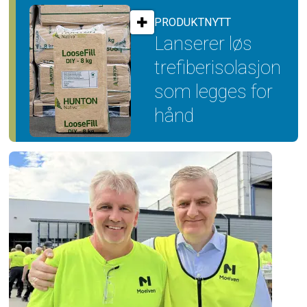
PRODUKTNYTT
Lanserer løs
trefiber­isolasjon
som legges for
hånd