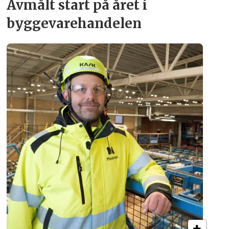
Avmålt start på året i
byggevare­handelen