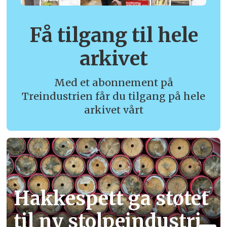
Få tilgang til hele
arkivet
Med et abonnement på
Treindustrien får du tilgang på hele
arkivet vårt
Hakkespett ga støtet
til ny stolpe­industri