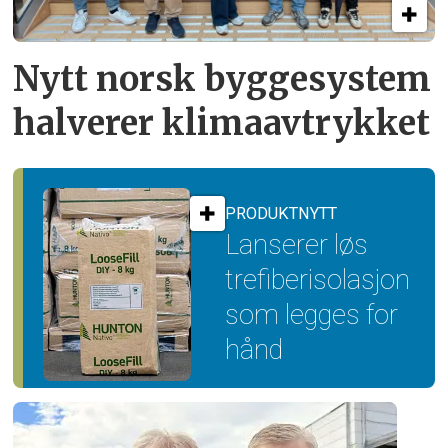
Nytt norsk byggesystem
halverer klimaavtrykket
PRODUKTNYTT
Lanserer løs
trefiber­isolasjon
som legges for
hånd