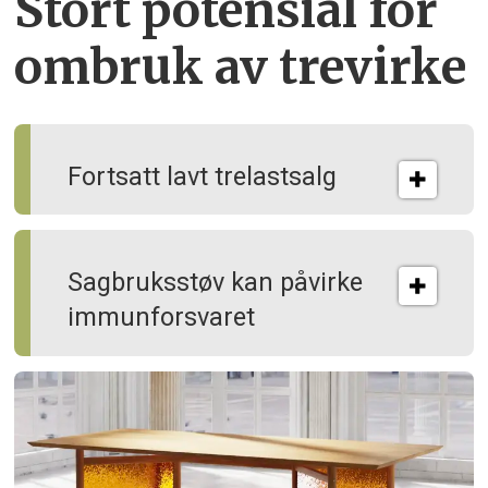
Stort potensial for
ombruk av tre­virke
Fortsatt lavt trelastsalg
Sagbruksstøv kan på­virke
immun­forsvaret