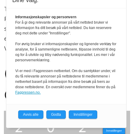
Dine valg:
Treindustrien og trenytt.no redigeres etter
Redaktørplakaten, og legger til grunn for
Informasjonskapsler og personvern
For å gi deg relevante annonser på vårt nettsted bruker vi
sitt arbeid de etiske normer og plikter som
informasjon fra ditt besøk på vårt nettsted. Du kan reservere
deg mot dette under "Innstillinger".
er formulert i Norsk Presseforbunds Vær
For øvrig bruker vi informasjonskapsler og lignende verktøy for
Varsom-plakat.
Les mer
.
analyse, for å sammenligne nettlesere, tilpasse innhold til deg
og for å utvikle og tilby nødvendig funksjonalitet. Les mer i vår
personvernerklæring.
Vi er med i Fagpressen-nettverket. Om du samtykker under, vil
du få relevante annonser på nettstedene til medlemmene i
nettverket basert på informasjon fra dine besøk på tvers av
disse nettstedene. En oversikt over medlemmene finner du på
Fagpressen.no.
Avvis alle
Godta
Innstillinger
Innstillinger