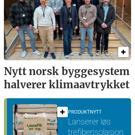
Nytt norsk byggesystem
halverer klimaavtrykket
PRODUKTNYTT
Lanserer løs
trefiber­isolasjon