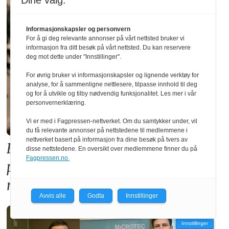
Dine valg:
Informasjonskapsler og personvern
For å gi deg relevante annonser på vårt nettsted bruker vi
informasjon fra ditt besøk på vårt nettsted. Du kan reservere
deg mot dette under "Innstillinger".
For øvrig bruker vi informasjonskapsler og lignende verktøy for
analyse, for å sammenligne nettlesere, tilpasse innhold til deg
og for å utvikle og tilby nødvendig funksjonalitet. Les mer i vår
personvernerklæring.
Vi er med i Fagpressen-nettverket. Om du samtykker under, vil
du få relevante annonser på nettstedene til medlemmene i
nettverket basert på informasjon fra dine besøk på tvers av
Forslaget til ny TEK17-forskrift
disse nettstedene. En oversikt over medlemmene finner du på
Fagpressen.no.
premierer betong på bekostning av
norsk skognæring
Avvis alle
Godta
Innstillinger
Innstillinger