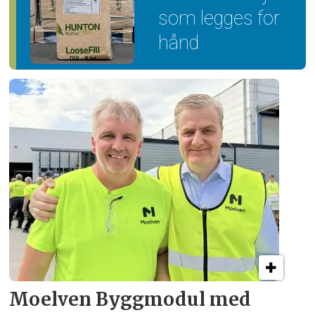
som legges for
hånd
Moelven Byggmodul med