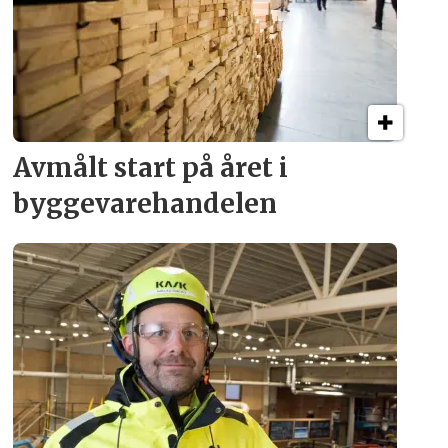
Avmålt start på året i
byggevare­handelen