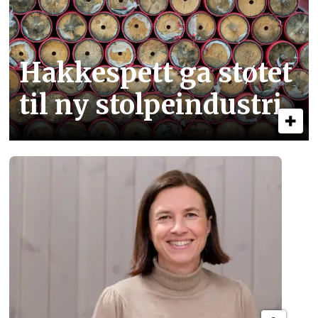
Hakkespett ga støtet
til ny stolpe­industri