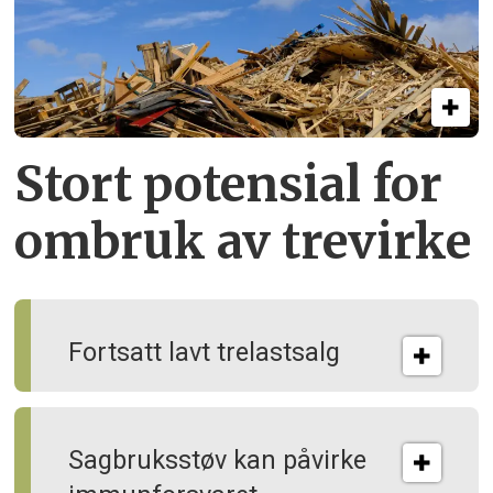
Stort potensial for
ombruk av tre­virke
Fortsatt lavt trelastsalg
Sagbruksstøv kan på­virke