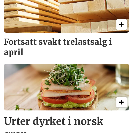
Fortsatt svakt
trelastsalg i
april
Urter dyrket i norsk