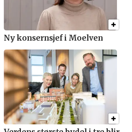
Ny konsern­sjef i Moelven