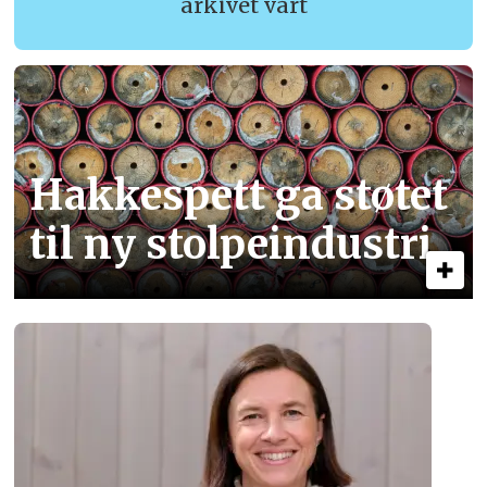
arkivet vårt
Hakkespett ga støtet
til ny stolpe­industri