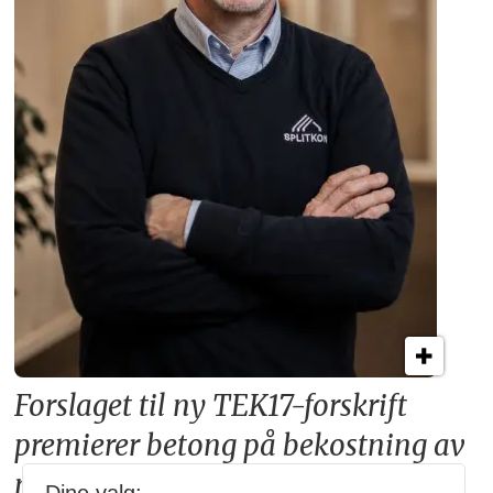
Forslaget til ny TEK17-forskrift
premierer betong på bekostning av
norsk skognæring