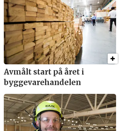
Avmålt start på året i
byggevare­handelen