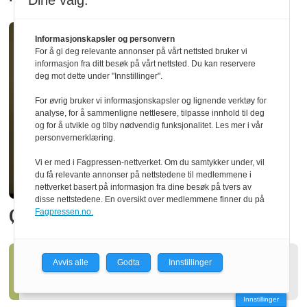
Dine valg:
Informasjonskapsler og personvern
For å gi deg relevante annonser på vårt nettsted bruker vi
informasjon fra ditt besøk på vårt nettsted. Du kan reservere
deg mot dette under "Innstillinger".
For øvrig bruker vi informasjonskapsler og lignende verktøy for
analyse, for å sammenligne nettlesere, tilpasse innhold til deg
og for å utvikle og tilby nødvendig funksjonalitet. Les mer i vår
personvernerklæring.
Vi er med i Fagpressen-nettverket. Om du samtykker under, vil
du få relevante annonser på nettstedene til medlemmene i
nettverket basert på informasjon fra dine besøk på tvers av
disse nettstedene. En oversikt over medlemmene finner du på
Økte utbyttet med 20 prosent
Fagpressen.no.
Avvis alle
Godta
Innstillinger
Ny styreleder i Treindustrien
Innstillinger