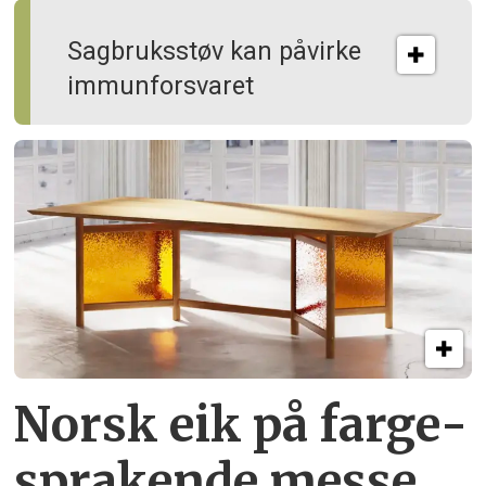
Sagbruksstøv kan på­virke
immun­forsvaret
Norsk eik på farge­
sprakende messe