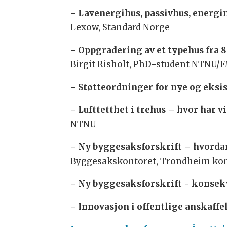
- Lavenergihus, passivhus, energi
Lexow, Standard Norge
- Oppgradering av et typehus fra 80
Birgit Risholt, PhD-student NTNU/
- Støtteordninger for nye og eks
- Lufttetthet i trehus – hvor har 
NTNU
- Ny byggesaksforskrift – hvorda
Byggesakskontoret, Trondheim 
- Ny byggesaksforskrift - konsekv
- Innovasjon i offentlige anskaffe