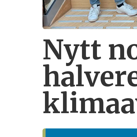
Nytt n
halver
klimaa