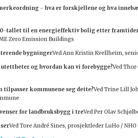
merkeordning - hva er forskjellene og hva innebæ
-tallet til en energieffektiv bolig etter framtiden
FME Zero Emission Buildings
isterende bygninger
Ved Ann Kristin Kvellheim, seni
vi utettheter og hvordan kan vi forebygge?
Ved Thor
n tilpasser kommunene seg dette?
Ved Trine Lill J
kommune
enser for landbruksbygg i tre
Ved Per Olav Schjøl
lser
Ved Tore André Sines, prosjektleder LuHo / NHO