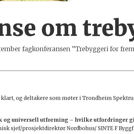
nse om treb
ptember fagkonferansen ”Trebyggeri for frem
klart, og deltakere som møter i Trondheim Spektru
k og universell utforming – hvilke utfordringer g
nisk sjef/prosjektdirektør Nordbohus/ SINTE F Bygg