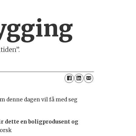
ygging
tiden”.
m denne dagen vil få med seg
ir dette en boligprodusent og
forsk