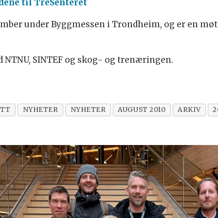
dene til TreSenteret
tember under Byggmessen i Trondheim, og er en møte
d NTNU, SINTEF og skog- og trenæringen.
YTT
NYHETER
NYHETER
AUGUST 2010
ARKIV
2