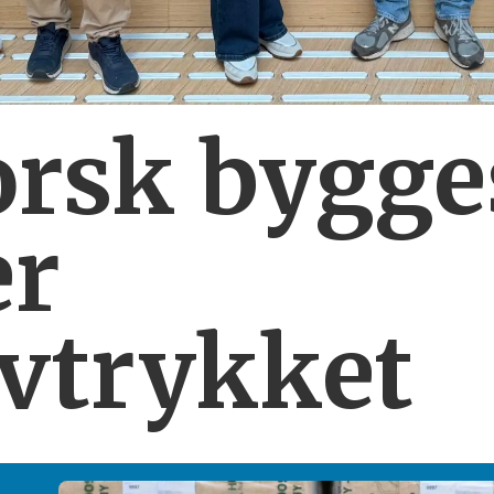
orsk bygg
er
vtrykket