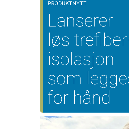
PRODUKTNYTT
Lanserer
løs trefiber
isolasjon
som legge
for hånd